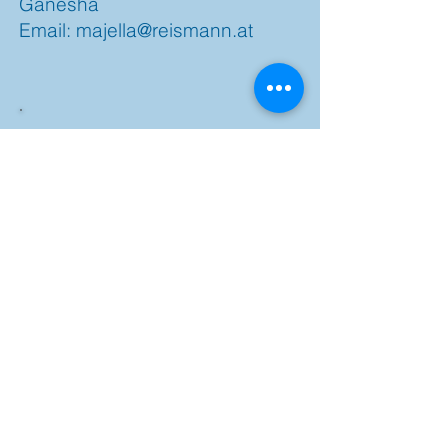
Ganesha
Email:
majella@reismann.at
Wir würden uns freuen, wenn
wir auch Sie mit unserem
Ganesha unterstützen dürfen
und wünschen Ihnen alles
Gute auf dem Weg der
Besserung!
© 2017 by Ganesha.care
Proudly created with
Wix.com