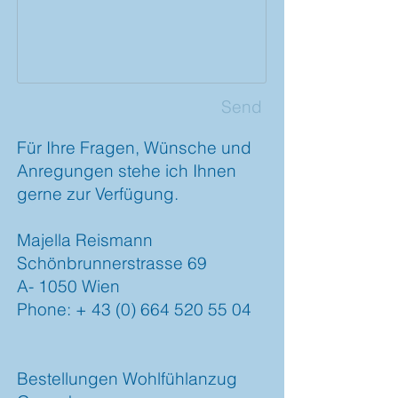
Send
Für Ihre Fragen, Wünsche und
Anregungen stehe ich Ihnen
gerne zur Verfügung.
Majella Reismann
Schönbrunnerstrasse 69
A- 1050 Wien
Phone: +
43 (0) 664 520 55 04
Bestellungen Wohlfühlanzug