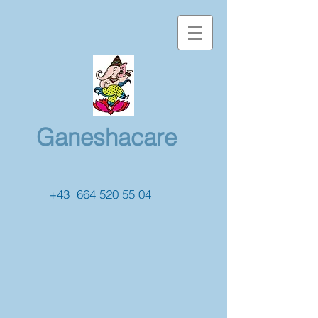
Ganeshacare
+43
664 520 55 04